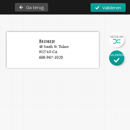
Ga terug.
Valideren
MODELLEN
Bedrijf
48 South St. Tulare
93274.0 CA
VALIDEREN
608-967-1020