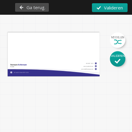
Ga terug.
Valideren
MODELLEN
VALIDEREN
608-967-1020
Voornaam 
Achternaam
www.mywebsite.com
Functie
your.email@company.com
48 South St. Tulare 93274.0 CA