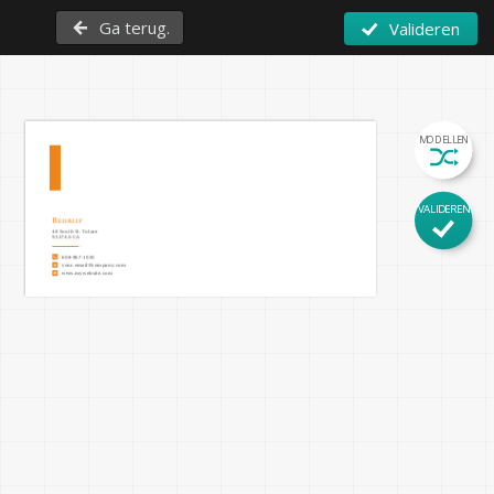
Ga terug.
Valideren
MODELLEN
VALIDEREN
Bedrijf
48 South St. Tulare

93274.0 CA
608-967-1020
your.email@company.com
www.mywebsite.com