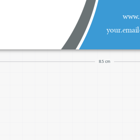
www.
www.mywebsite.c
your.emai
8.5 cm