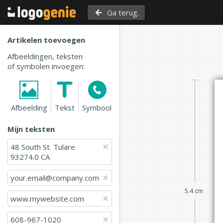
Ga terug.
Artikelen toevoegen
Afbeeldingen, teksten
of symbolen invoegen:
Afbeelding
Tekst
Symbool
Mijn teksten
48 South St. Tulare

93274.0 CA
your.email@company.com
5.4 cm
www.mywebsite.com
608-967-1020