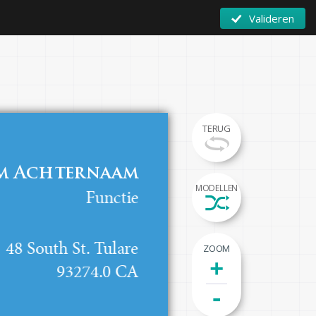
Valideren
TERUG
m Achternaam
MODELLEN
Functie
48 South St. Tulare

ZOOM
+
93274.0 CA
-