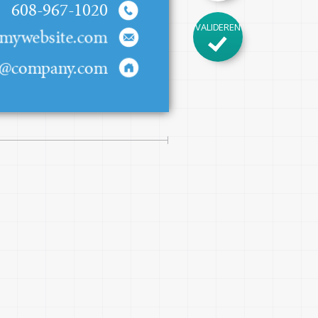
608-967-1020
VALIDEREN
mywebsite.com
om
l@company.com