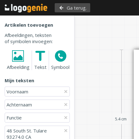
Ga terug.
Artikelen toevoegen
Afbeeldingen, teksten
of symbolen invoegen:
Afbeelding
Tekst
Symbool
Mijn teksten
Voornaam 
Achternaam
Functie
5.4 cm
48 South St. Tulare

93274.0 CA