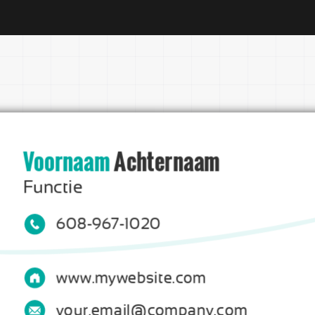
Voornaam 
Achternaam
Functie
608-967-1020
www.mywebsite.com
your.email@company.com