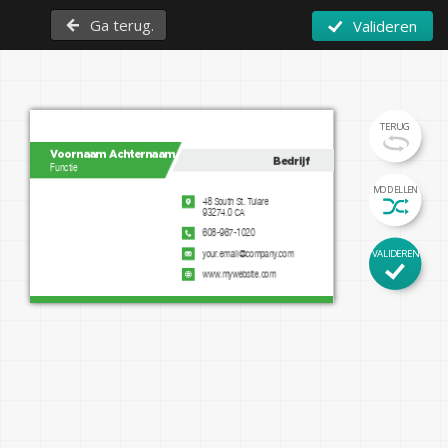
Ga terug.
Valideren
TERUG
Voornaam Achternaam
Bedrijf
Functie
MODELLEN
48 South St. Tulare

93274.0 CA
608-967-1020
VALIDEREN
your.email@company.com
www.mywebsite.com
instagram.com/mypage