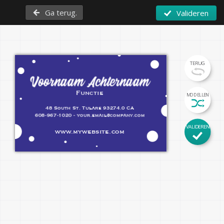
Ga terug.
Valideren
TERUG
Voornaam Achternaam
Functie
MODELLEN
48 South St. Tulare 93274.0 CA
608-967-1020 - your.email@company.com
VALIDEREN
www.mywebsite.com