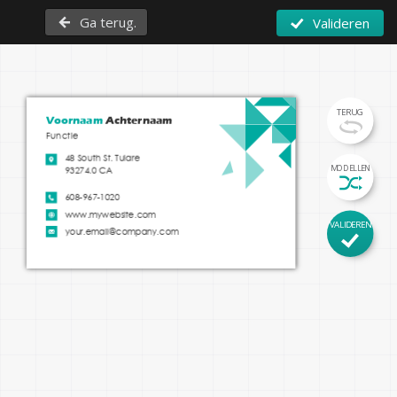
Ga terug.
Valideren
TERUG
Voornaam 
Achternaam
Functie
48 South St. Tulare

MODELLEN
93274.0 CA
608-967-1020
www.mywebsite.com
VALIDEREN
your.email@company.com
instagram.com/mypage