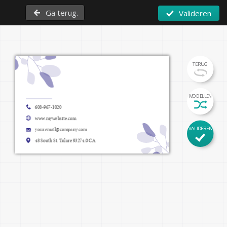
Ga terug.
Valideren
TERUG
Voornaam Achternaam
MODELLEN
608-967-1020
Functie
www.mywebsite.com
VALIDEREN
your.email@company.com
www.mywebsite.com
48 South St. Tulare 93274.0 CA