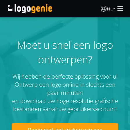
NL
Logo Maken
AI logogenerator
Moet u snel een logo
ontwerpen?
Logo-ideeën
Gedrukte producten
Wij hebben de perfecte oplossing voor u!
Ontwerp een logo online in slechts een
Over
paar minuten
en download uw hoge resolutie grafische
Blog
bestanden vanaf uw gebruikersaccount!
INLOGGEN
Begin met het maken van een