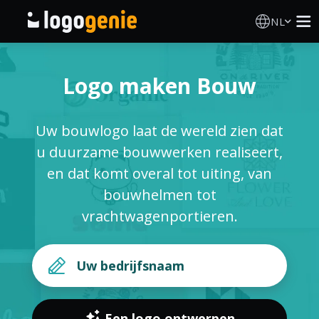
NL
Logo Maken
Logo maken Bouw
AI logogenerator
Uw bouwlogo laat de wereld zien dat
Logo-ideeën
u duurzame bouwwerken realiseert,
en dat komt overal tot uiting, van
Gedrukte producten
bouwhelmen tot
vrachtwagenportieren.
Over
Blog
INLOGGEN
Een logo ontwerpen