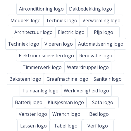
Airconditioning logo
Dakbedekking logo
Meubels logo
Techniek logo
Verwarming logo
Architectuur logo
Electric logo
Pijp logo
Techniek logo
Vloeren logo
Automatisering logo
Elektriciensdiensten logo
Renovatie logo
Timmerwerk logo
Waterdruppel logo
Baksteen logo
Graafmachine logo
Sanitair logo
Tuinaanleg logo
Werk Veiligheid logo
Batterij logo
Klusjesman logo
Sofa logo
Venster logo
Wrench logo
Bed logo
Lassen logo
Tabel logo
Verf logo