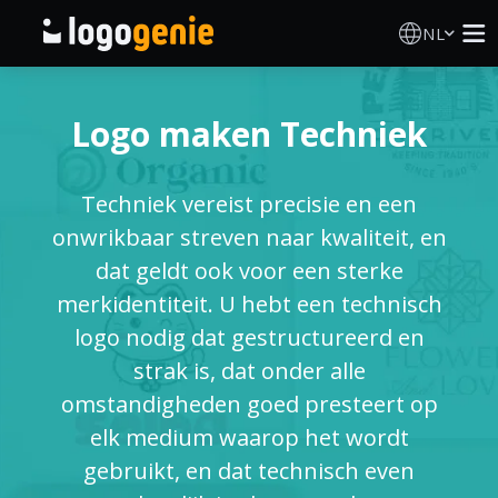
NL
Logo Maken
Logo maken Techniek
AI logogenerator
Techniek vereist precisie en een
Logo-ideeën
onwrikbaar streven naar kwaliteit, en
dat geldt ook voor een sterke
Gedrukte producten
merkidentiteit. U hebt een technisch
logo nodig dat gestructureerd en
Over
strak is, dat onder alle
omstandigheden goed presteert op
Blog
elk medium waarop het wordt
gebruikt, en dat technisch even
INLOGGEN