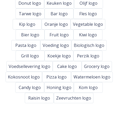
Donut logo
Keuken logo
Olijf logo
Tarwe logo
Bar logo
Fles logo
Kip logo
Oranje logo
Vegetable logo
Bier logo
Fruit logo
Kiwi logo
Pasta logo
Voeding logo
Biologisch logo
Grill logo
Koekje logo
Perzik logo
Voedsellevering logo
Cake logo
Grocery logo
Kokosnoot logo
Pizza logo
Watermeloen logo
Candy logo
Honing logo
Kom logo
Raisin logo
Zeevruchten logo