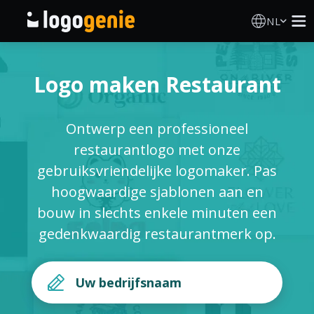
NL
Logo Maken
Logo maken Restaurant
AI logogenerator
Ontwerp een professioneel
Logo-ideeën
restaurantlogo met onze
gebruiksvriendelijke logomaker. Pas
Gedrukte producten
hoogwaardige sjablonen aan en
bouw in slechts enkele minuten een
Over
gedenkwaardig restaurantmerk op.
Blog
INLOGGEN