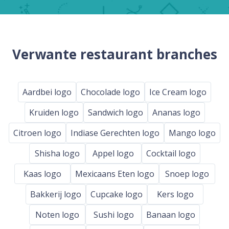
Verwante restaurant branches
Aardbei logo
Chocolade logo
Ice Cream logo
Kruiden logo
Sandwich logo
Ananas logo
Citroen logo
Indiase Gerechten logo
Mango logo
Shisha logo
Appel logo
Cocktail logo
Kaas logo
Mexicaans Eten logo
Snoep logo
Bakkerij logo
Cupcake logo
Kers logo
Noten logo
Sushi logo
Banaan logo