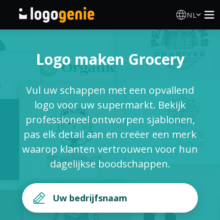
NL
Logo Maken
Logo maken Grocery
AI logogenerator
Vul uw schappen met een opvallend
Logo-ideeën
logo voor uw supermarkt. Bekijk
professioneel ontworpen sjablonen,
Gedrukte producten
pas elk detail aan en creëer een merk
waarop klanten vertrouwen voor hun
Over
dagelijkse boodschappen.
Blog
INLOGGEN