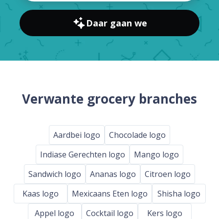
Daar gaan we
Verwante grocery branches
Aardbei logo
Chocolade logo
Indiase Gerechten logo
Mango logo
Sandwich logo
Ananas logo
Citroen logo
Kaas logo
Mexicaans Eten logo
Shisha logo
Appel logo
Cocktail logo
Kers logo