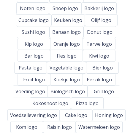
Noten logo
Snoep logo
Bakkerij logo
Cupcake logo
Keuken logo
Olijf logo
Sushi logo
Banaan logo
Donut logo
Kip logo
Oranje logo
Tarwe logo
Bar logo
Fles logo
Kiwi logo
Pasta logo
Vegetable logo
Bier logo
Fruit logo
Koekje logo
Perzik logo
Voeding logo
Biologisch logo
Grill logo
Kokosnoot logo
Pizza logo
Voedsellevering logo
Cake logo
Honing logo
Kom logo
Raisin logo
Watermeloen logo