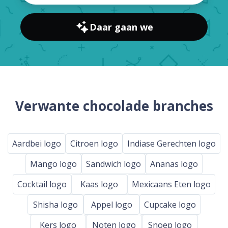
Daar gaan we
Verwante chocolade branches
Aardbei logo
Citroen logo
Indiase Gerechten logo
Mango logo
Sandwich logo
Ananas logo
Cocktail logo
Kaas logo
Mexicaans Eten logo
Shisha logo
Appel logo
Cupcake logo
Kers logo
Noten logo
Snoep logo