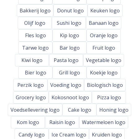
Bakkerij logo
Donut logo
Keuken logo
Olijf logo
Sushi logo
Banaan logo
Fles logo
Kip logo
Oranje logo
Tarwe logo
Bar logo
Fruit logo
Kiwi logo
Pasta logo
Vegetable logo
Bier logo
Grill logo
Koekje logo
Perzik logo
Voeding logo
Biologisch logo
Grocery logo
Kokosnoot logo
Pizza logo
Voedsellevering logo
Cake logo
Honing logo
Kom logo
Raisin logo
Watermeloen logo
Candy logo
Ice Cream logo
Kruiden logo