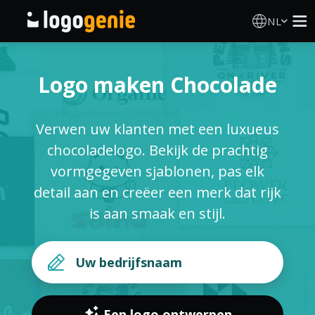
NL
Logo Maken
Logo maken Chocolade
AI logogenerator
Verwen uw klanten met een luxueus
Logo-ideeën
chocoladelogo. Bekijk de prachtig
vormgegeven sjablonen, pas elk
Gedrukte producten
detail aan en creëer een merk dat rijk
is aan smaak en stijl.
Over
Blog
INLOGGEN
Een logo ontwerpen