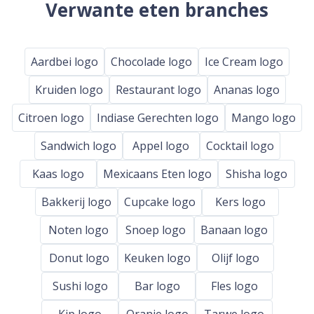
Verwante eten branches
Aardbei logo
Chocolade logo
Ice Cream logo
Kruiden logo
Restaurant logo
Ananas logo
Citroen logo
Indiase Gerechten logo
Mango logo
Sandwich logo
Appel logo
Cocktail logo
Kaas logo
Mexicaans Eten logo
Shisha logo
Bakkerij logo
Cupcake logo
Kers logo
Noten logo
Snoep logo
Banaan logo
Donut logo
Keuken logo
Olijf logo
Sushi logo
Bar logo
Fles logo
Kip logo
Oranje logo
Tarwe logo