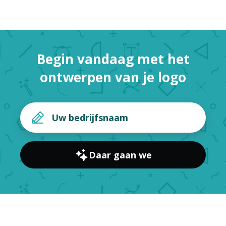
Begin vandaag met het
ontwerpen van je logo
Daar gaan we