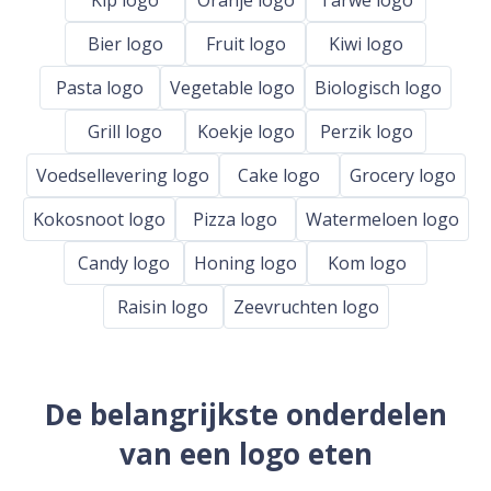
Bier logo
Fruit logo
Kiwi logo
Pasta logo
Vegetable logo
Biologisch logo
Grill logo
Koekje logo
Perzik logo
Voedsellevering logo
Cake logo
Grocery logo
Kokosnoot logo
Pizza logo
Watermeloen logo
Candy logo
Honing logo
Kom logo
Raisin logo
Zeevruchten logo
De belangrijkste onderdelen
van een logo eten