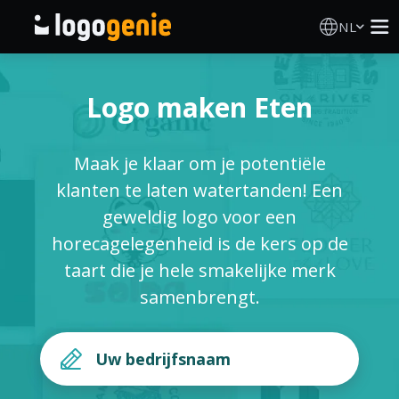
NL
Logo Maken
Logo maken Eten
AI logogenerator
Maak je klaar om je potentiële
Logo-ideeën
klanten te laten watertanden! Een
geweldig logo voor een
Gedrukte producten
horecagelegenheid is de kers op de
taart die je hele smakelijke merk
Over
samenbrengt.
Blog
INLOGGEN