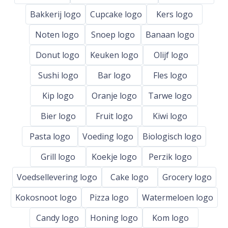
Bakkerij logo
Cupcake logo
Kers logo
Noten logo
Snoep logo
Banaan logo
Donut logo
Keuken logo
Olijf logo
Sushi logo
Bar logo
Fles logo
Kip logo
Oranje logo
Tarwe logo
Bier logo
Fruit logo
Kiwi logo
Pasta logo
Voeding logo
Biologisch logo
Grill logo
Koekje logo
Perzik logo
Voedsellevering logo
Cake logo
Grocery logo
Kokosnoot logo
Pizza logo
Watermeloen logo
Candy logo
Honing logo
Kom logo