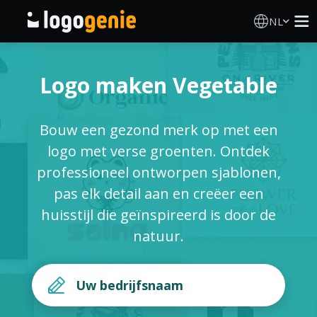
NL
Logo Maken
Logo maken Vegetable
AI logogenerator
Bouw een gezond merk op met een
Logo-ideeën
logo met verse groenten. Ontdek
professioneel ontworpen sjablonen,
Gedrukte producten
pas elk detail aan en creëer een
huisstijl die geïnspireerd is door de
Over
natuur.
Blog
INLOGGEN