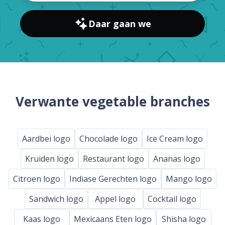
Daar gaan we
Verwante vegetable branches
Aardbei logo
Chocolade logo
Ice Cream logo
Kruiden logo
Restaurant logo
Ananas logo
Citroen logo
Indiase Gerechten logo
Mango logo
Sandwich logo
Appel logo
Cocktail logo
Kaas logo
Mexicaans Eten logo
Shisha logo