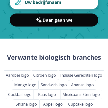
Daar gaan we
Verwante biologisch branches
Aardbei logo
Citroen logo
Indiase Gerechten logo
Mango logo
Sandwich logo
Ananas logo
Cocktail logo
Kaas logo
Mexicaans Eten logo
Shisha logo
Appel logo
Cupcake logo