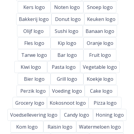
Kers logo
Noten logo
Snoep logo
Bakkerij logo
Donut logo
Keuken logo
Olijf logo
Sushi logo
Banaan logo
Fles logo
Kip logo
Oranje logo
Tarwe logo
Bar logo
Fruit logo
Kiwi logo
Pasta logo
Vegetable logo
Bier logo
Grill logo
Koekje logo
Perzik logo
Voeding logo
Cake logo
Grocery logo
Kokosnoot logo
Pizza logo
Voedsellevering logo
Candy logo
Honing logo
Kom logo
Raisin logo
Watermeloen logo