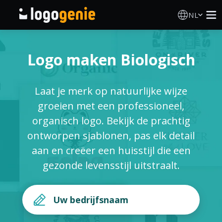
NL
Logo Maken
Logo maken Biologisch
AI logogenerator
Laat je merk op natuurlijke wijze
Logo-ideeën
groeien met een professioneel,
organisch logo. Bekijk de prachtig
Gedrukte producten
ontworpen sjablonen, pas elk detail
aan en creëer een huisstijl die een
Over
gezonde levensstijl uitstraalt.
Blog
INLOGGEN