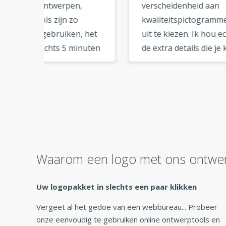
verscheidenheid aan
onlin
kwaliteitspictogrammen om
eenv
 het
uit te kiezen. Ik hou echt van
tutor
nuten
de extra details die je kunt
stap
toevoegen aan je logo
best
k ben
compositie. Zodra je de
gedo
logobestanden hebt
gebr
n. Ik
gedownload, heb je alle
Er zi
eker
bestanden die nodig zijn
zoals
voor branding. Dank u voor
socia
k is
deze geweldige service. »
erg h
Waarom een logo met ons ontwe
koop
Uw logopakket in slechts een paar klikken
Vergeet al het gedoe van een webbureau... Probeer
onze eenvoudig te gebruiken online ontwerptools en