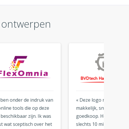
r ontwerpen
van
« Deze logo maker is
« Dank
ze
makkelijk, snel en erg
logo. I
was
goedkoop. Het kostte me
dat je 
het
slechts 10 minuten om mijn
honder