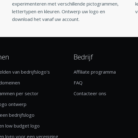
experimenteren met verschillende pictogrammen,
k
lettertypen en kleuren. Ontwerp uw logo en
v
download het vanaf uw account.
nen
Bedrijf
lden van bedrijfslogo's
Affiliate programma
 domeinen
FAQ
rammen per sector
Contacteer ons
logo ontwerp
een bedrijfslogo
n low budget logo
n logo voor een vereniging