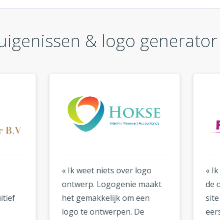
uigenissen & logo generato
weet niets over logo
« Ik ben onder de indruk 
erp. Logogenie maakt
de online tools die op de
gemakkelijk om een
site beschikbaar zijn. Ik 
 te ontwerpen. De
eerst wat sceptisch over 