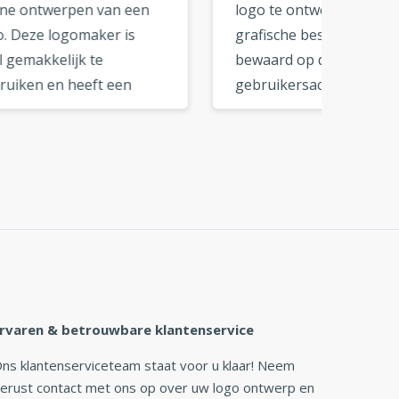
n
logo te ontwerpen. Alle
Met de
grafische bestanden worden
uw log
bewaard op de
toevoe
gebruikersaccount en ik kan
Bestan
.
de bestanden downloaden
kwalitei
wanneer ik maar wil. De
formate
om
online tools zijn erg netjes
Nogmaa
 de
en makkelijk om aan te
deze ge
g
wennen. Ik zou deze logo
»
maker aanbevelen aan mijn
vrienden en zakenpartners.
»
rvaren & betrouwbare klantenservice
ns klantenserviceteam staat voor u klaar! Neem
erust contact met ons op over uw logo ontwerp en