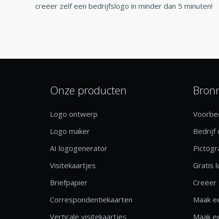
creëer zelf een bedrijfslogo in minder dan 5 minuten!
Onze producten
Bron
Logo ontwerp
Voorbee
Logo maker
Bedrijf
AI logogenerator
Pictog
Visitekaartjes
Gratis 
Briefpapier
Creëer 
Correspondentiekaarten
Maak ee
Verticale visitekaartjes
Maak ee