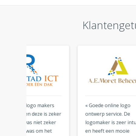
Klantenget
ers
« Goede online logo
« Ik 
zeker
ontwerp service. De
ontw
eker
logomaker is zeer intuïtief
het 
et
en heeft een mooie
logo