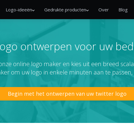
Logo-ideeën
Gedrukte producten
Over
Blog
logo ontwerpen voor uw bedri
onze online logo maker en kies uit een breed scala 
aker om uw logo in enkele minuten aan te passen,
Begin met het ontwerpen van uw twitter logo