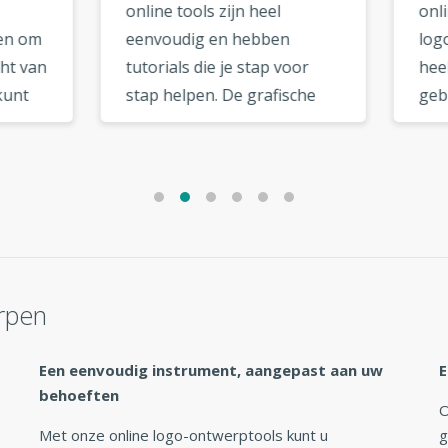
e tools zijn heel
online ontwerpen van ee
oudig en hebben
logo. Deze logomaker is
ials die je stap voor
heel gemakkelijk te
 helpen. De grafische
gebruiken en heeft een
anden kunnen worden
aantal kwaliteitssjablonen
wnload van uw
Ik vond dat er een grote
uikersaccount pagina.
selectie lettertypes was 
jn coole extra opties
uit te kiezen. De opties in
 de vectorieel optie,
logomaker zijn erg handi
al netwerk optie, die
en intuïtief. »
andig zijn. »
rpen
Een eenvoudig instrument, aangepast aan uw
E
behoeften
O
Met onze online logo-ontwerptools kunt u
g