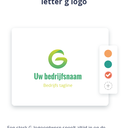
letter g logo
Een sterk G-logoontwerp speelt altijd in op de