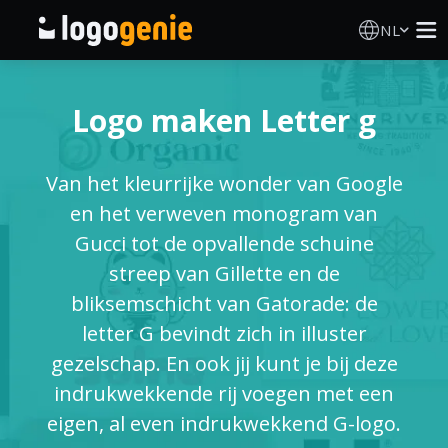
NL
Logo Maken
Logo maken Letter g
AI logogenerator
Van het kleurrijke wonder van Google
Logo-ideeën
en het verweven monogram van
Gucci tot de opvallende schuine
Gedrukte producten
streep van Gillette en de
bliksemschicht van Gatorade: de
Over
letter G bevindt zich in illuster
gezelschap. En ook jij kunt je bij deze
Blog
indrukwekkende rij voegen met een
eigen, al even indrukwekkend G-logo.
INLOGGEN