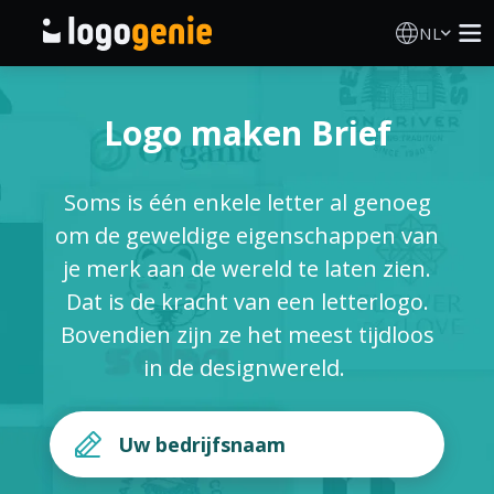
NL
Logo Maken
Logo maken Brief
AI logogenerator
Soms is één enkele letter al genoeg
Logo-ideeën
om de geweldige eigenschappen van
je merk aan de wereld te laten zien.
Gedrukte producten
Dat is de kracht van een letterlogo.
Bovendien zijn ze het meest tijdloos
Over
in de designwereld.
Blog
INLOGGEN