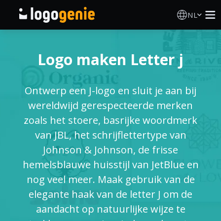
NL
Logo Maken
Logo maken Letter j
AI logogenerator
Ontwerp een J-logo en sluit je aan bij
Logo-ideeën
wereldwijd gerespecteerde merken
zoals het stoere, basrijke woordmerk
Gedrukte producten
van JBL, het schrijflettertype van
Johnson & Johnson, de frisse
Over
hemelsblauwe huisstijl van JetBlue en
nog veel meer. Maak gebruik van de
Blog
elegante haak van de letter J om de
aandacht op natuurlijke wijze te
INLOGGEN