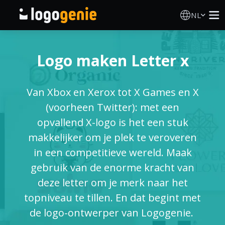
NL
Logo Maken
Logo maken Letter x
AI logogenerator
Van Xbox en Xerox tot X Games en X
Logo-ideeën
(voorheen Twitter): met een
opvallend X-logo is het een stuk
Gedrukte producten
makkelijker om je plek te veroveren
in een competitieve wereld. Maak
Over
gebruik van de enorme kracht van
deze letter om je merk naar het
Blog
topniveau te tillen. En dat begint met
de logo-ontwerper van Logogenie.
INLOGGEN