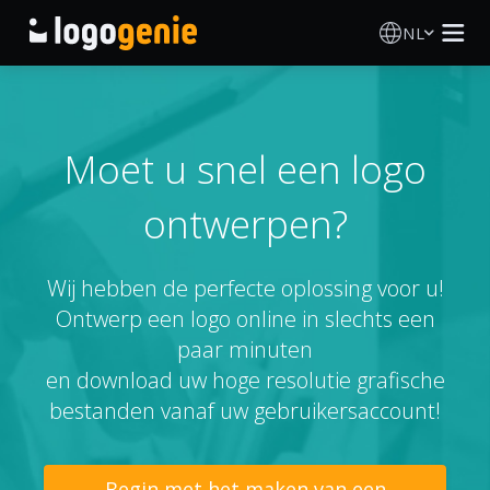
NL
Logo Maken
AI logogenerator
Moet u snel een logo
ontwerpen?
Logo-ideeën
Gedrukte producten
Wij hebben de perfecte oplossing voor u!
Ontwerp een logo online in slechts een
Over
paar minuten
en download uw hoge resolutie grafische
Blog
bestanden vanaf uw gebruikersaccount!
INLOGGEN
Begin met het maken van een