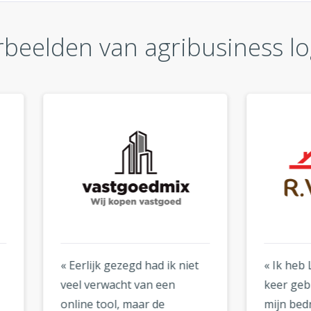
beelden van agribusiness lo
lijk gezegd had ik niet
« Ik heb Logogenie al tw
 verwacht van een
keer gebruikt: een keer v
ne tool, maar de
mijn bedrijf en een keer