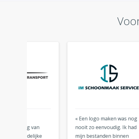
Voor
« Een logo maken was nog
« Eer
n
nooit zo eenvoudig. Ik had
veel
ke
mijn bestanden binnen
onli