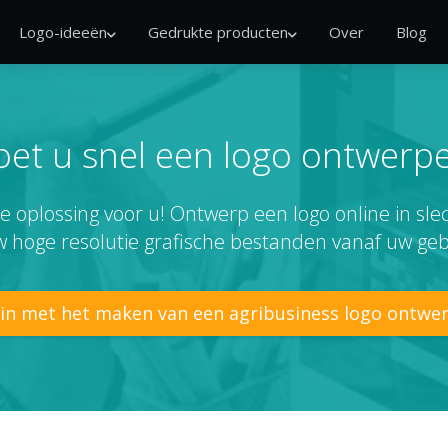
Logo-ideeën
Gedrukte producten
Over
Blog
et u snel een logo ontwerp
e oplossing voor u! Ontwerp een logo online in sl
 hoge resolutie grafische bestanden vanaf uw geb
in met het maken van een agribusiness logo ontwe