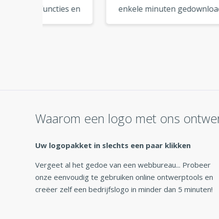
ies en
enkele minuten gedownload
kwali
derne
en kon ze meteen
logo 
t er
gebruiken. Zo handig! »
een 
 het
Waarom een logo met ons ontwe
Uw logopakket in slechts een paar klikken
Vergeet al het gedoe van een webbureau... Probeer
onze eenvoudig te gebruiken online ontwerptools en
creëer zelf een bedrijfslogo in minder dan 5 minuten!