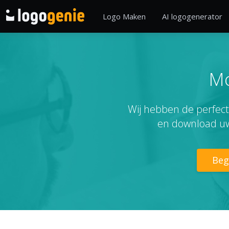
Logo Maken
AI logogenerator
Mo
Wij hebben de perfect
en download uw
Beg