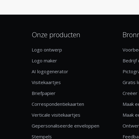
Onze producten
Bron
Logo ontwerp
Voorbee
Logo maker
Bedrijf
AI logogenerator
Pictog
Visitekaartjes
Gratis 
Briefpapier
Creëer 
Correspondentiekaarten
Maak ee
Verticale visitekaartjes
Maak ee
Gepersonaliseerde enveloppen
Ontwerp
Stempels
Feedbac