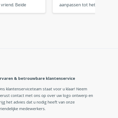
aanpassen tot het logo
logo b
helemaal bij je past. Een
perfec
uitstekende tool voor doe-
merkkle
»
het-zelf branding. »
rvaren & betrouwbare klantenservice
ns klantenserviceteam staat voor u klaar! Neem
erust contact met ons op over uw logo ontwerp en
rijg het advies dat u nodig heeft van onze
riendelijke medewerkers.