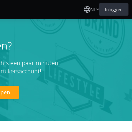
NL
Inloggen
en?
echts een paar minuten
ruikersaccount!
rpen