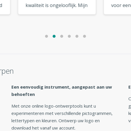
teit is ongelooflijk. Mijn
voor een vriend. Beide
ziet eruit alsof het van
logo's zijn geweldig
topdesigner komt. »
geworden. Ik ga ze zeker
nog een keer gebruiken! 
rpen
Een eenvoudig instrument, aangepast aan uw
E
behoeften
O
Met onze online logo-ontwerptools kunt u
g
experimenteren met verschillende pictogrammen,
k
lettertypen en kleuren. Ontwerp uw logo en
v
download het vanaf uw account.