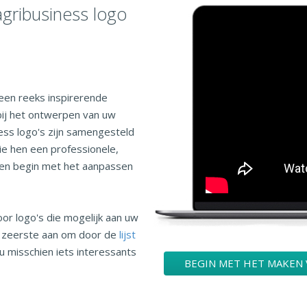
gribusiness logo
een reeks inspirerende
bij het ontwerpen van uw
ness logo's zijn samengesteld
ie hen een professionele,
on en begin met het aanpassen
oor logo's die mogelijk aan uw
n zeerste aan om door de
lijst
u misschien iets interessants
BEGIN MET HET MAKEN