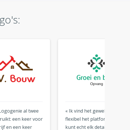
go's:
ee
« Ik vind het geweldig hoe
« Zo e
oor
flexibel het platform is. Je
gebrui
kunt echt elk detail
zijn fa