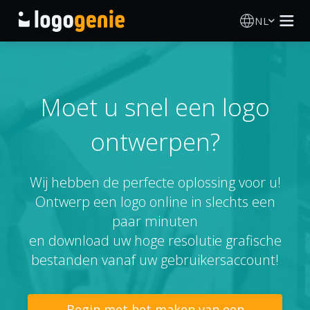
NL
Logo Maken
AI logogenerator
Moet u snel een logo
ontwerpen?
Logo-ideeën
Gedrukte producten
Wij hebben de perfecte oplossing voor u!
Ontwerp een logo online in slechts een
Over
paar minuten
en download uw hoge resolutie grafische
Blog
bestanden vanaf uw gebruikersaccount!
INLOGGEN
Begin met het maken van een