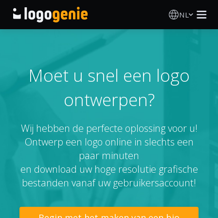
NL
Logo Maken
AI logogenerator
Moet u snel een logo
ontwerpen?
Logo-ideeën
Gedrukte producten
Wij hebben de perfecte oplossing voor u!
Ontwerp een logo online in slechts een
Over
paar minuten
en download uw hoge resolutie grafische
Blog
bestanden vanaf uw gebruikersaccount!
INLOGGEN
Begin met het maken van een bio