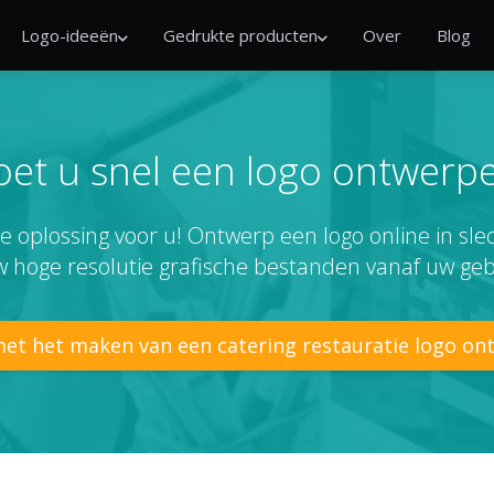
Logo-ideeën
Gedrukte producten
Over
Blog
et u snel een logo ontwerp
e oplossing voor u! Ontwerp een logo online in sl
 hoge resolutie grafische bestanden vanaf uw geb
et het maken van een catering restauratie logo o