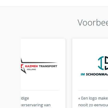
Voorbee
« Een logo maken was nog
« Eer
n
nooit zo eenvoudig. Ik had
veel