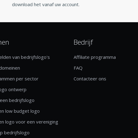
download het vanaf uw account.
nen
Bedrijf
lden van bedrijfslogo's
Affiliate programma
 domeinen
FAQ
rammen per sector
Contacteer ons
logo ontwerp
een bedrijfslogo
n low budget logo
n logo voor een vereniging
 bedrijfslogo