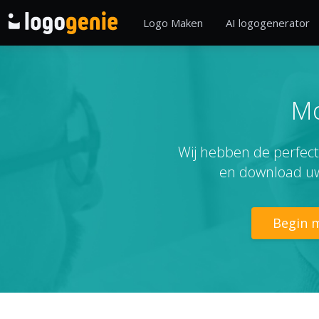
Logo Maken
AI logogenerator
Mo
Wij hebben de perfect
en download uw
Begin m