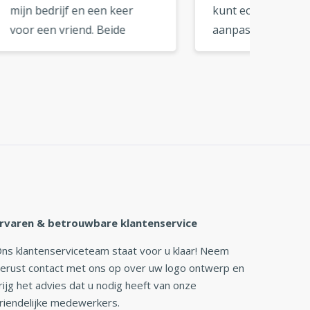
kunt echt elk detail
zijn fa
aanpassen tot het logo
logo b
helemaal bij je past. Een
perfec
uitstekende tool voor doe-
merkkle
»
het-zelf branding. »
rvaren & betrouwbare klantenservice
ns klantenserviceteam staat voor u klaar! Neem
erust contact met ons op over uw logo ontwerp en
rijg het advies dat u nodig heeft van onze
riendelijke medewerkers.