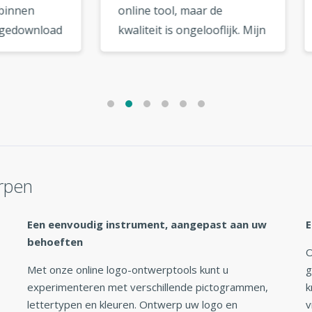
ne tool, maar de
mijn bedrijf en een keer
teit is ongelooflijk. Mijn
voor een vriend. Beide
ziet eruit alsof het van
logo's zijn geweldig
topdesigner komt. »
geworden. Ik ga ze zeker
nog een keer gebruiken! 
rpen
Een eenvoudig instrument, aangepast aan uw
E
behoeften
O
Met onze online logo-ontwerptools kunt u
g
experimenteren met verschillende pictogrammen,
k
lettertypen en kleuren. Ontwerp uw logo en
v