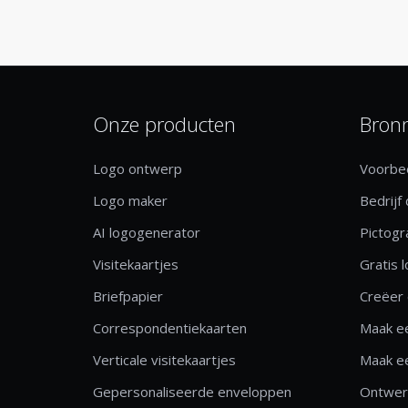
Onze producten
Bron
Logo ontwerp
Voorbee
Logo maker
Bedrijf
AI logogenerator
Pictog
Visitekaartjes
Gratis 
Briefpapier
Creëer 
Correspondentiekaarten
Maak ee
Verticale visitekaartjes
Maak ee
Gepersonaliseerde enveloppen
Ontwerp