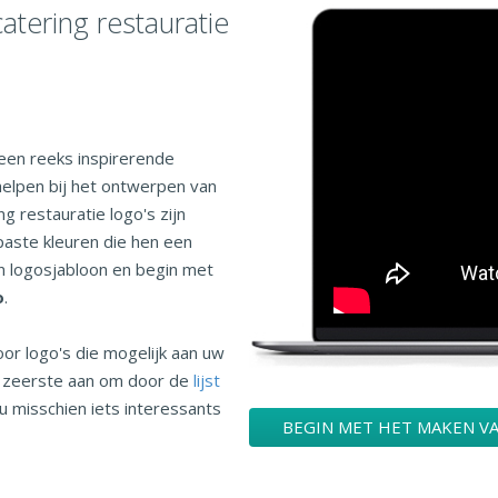
tering restauratie
een reeks inspirerende
helpen bij het ontwerpen van
ng restauratie logo's zijn
paste kleuren die hen een
een logosjabloon en begin met
o
.
oor logo's die mogelijk aan uw
n zeerste aan om door de
lijst
u misschien iets interessants
BEGIN MET HET MAKEN V
ONTWERPEN