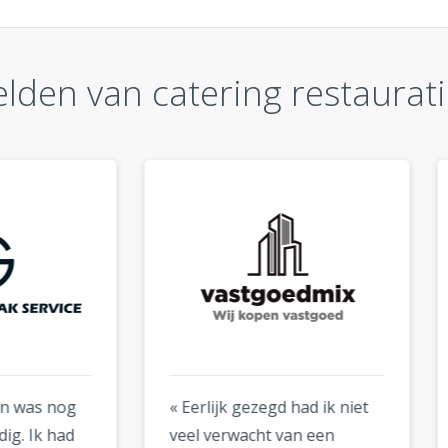
lden van catering restauratie
lijk gezegd had ik niet
« Ik heb Logogenie al tw
 verwacht van een
keer gebruikt: een keer v