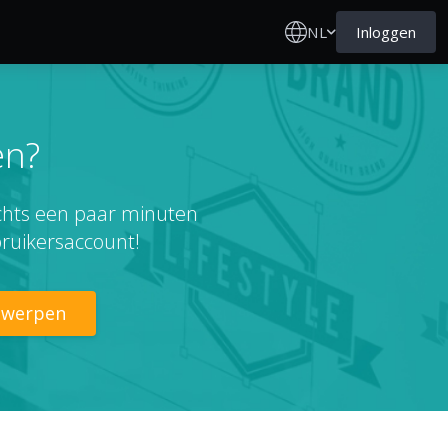
NL
Inloggen
en?
echts een paar minuten
ruikersaccount!
ntwerpen