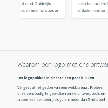
ke
mijn bestanden binnen
onli
ies en
enkele minuten gedownload
kwali
derne
en kon ze meteen
logo 
t er
gebruiken. Zo handig! »
een 
 het
Waarom een logo met ons ontwe
Uw logopakket in slechts een paar klikken
Vergeet al het gedoe van een webbureau... Probeer
onze eenvoudig te gebruiken online ontwerptools en
creëer zelf een bedrijfslogo in minder dan 5 minuten!