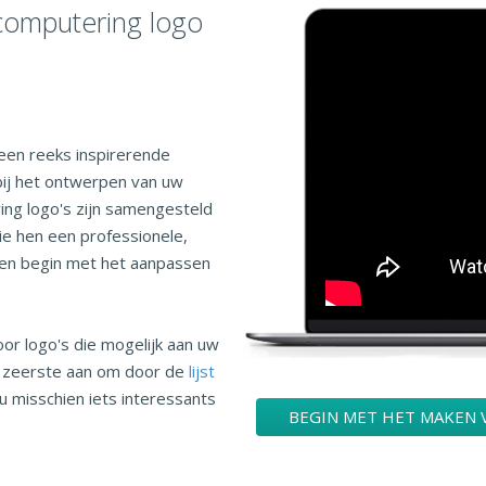
computering logo
een reeks inspirerende
bij het ontwerpen van uw
ring logo's zijn samengesteld
ie hen een professionele,
on en begin met het aanpassen
oor logo's die mogelijk aan uw
n zeerste aan om door de
lijst
u misschien iets interessants
BEGIN MET HET MAKEN