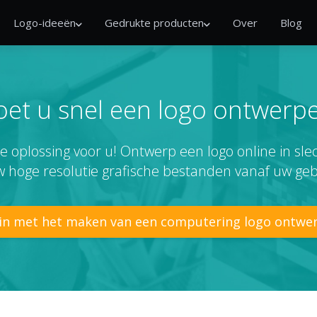
Logo-ideeën
Gedrukte producten
Over
Blog
et u snel een logo ontwerp
e oplossing voor u! Ontwerp een logo online in sl
 hoge resolutie grafische bestanden vanaf uw geb
in met het maken van een computering logo ontwe