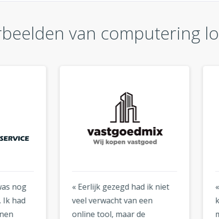
beelden van computering lo
lijk gezegd had ik niet
« Ik heb Logogenie al tw
 verwacht van een
keer gebruikt: een keer v
ne tool, maar de
mijn bedrijf en een keer