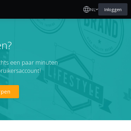
NL
Inloggen
en?
echts een paar minuten
ruikersaccount!
rpen