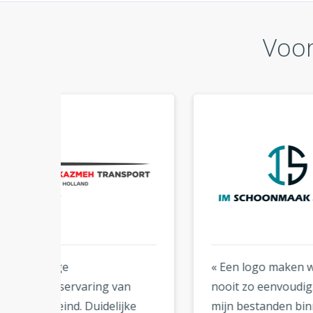
Voor
« Een logo maken was nog
« Eer
n
nooit zo eenvoudig. Ik had
veel
ke
mijn bestanden binnen
onli