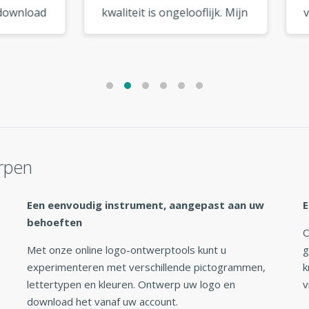
teit is ongelooflijk. Mijn
voor een vriend. Beide
ziet eruit alsof het van
logo's zijn geweldig
topdesigner komt. »
geworden. Ik ga ze zeker
nog een keer gebruiken! 
rpen
Een eenvoudig instrument, aangepast aan uw
E
behoeften
O
Met onze online logo-ontwerptools kunt u
g
experimenteren met verschillende pictogrammen,
k
lettertypen en kleuren. Ontwerp uw logo en
v
download het vanaf uw account.