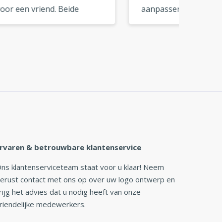
aanpassen tot het logo
logo b
helemaal bij je past. Een
perfec
uitstekende tool voor doe-
merkkle
»
het-zelf branding. »
rvaren & betrouwbare klantenservice
ns klantenserviceteam staat voor u klaar! Neem
erust contact met ons op over uw logo ontwerp en
rijg het advies dat u nodig heeft van onze
riendelijke medewerkers.