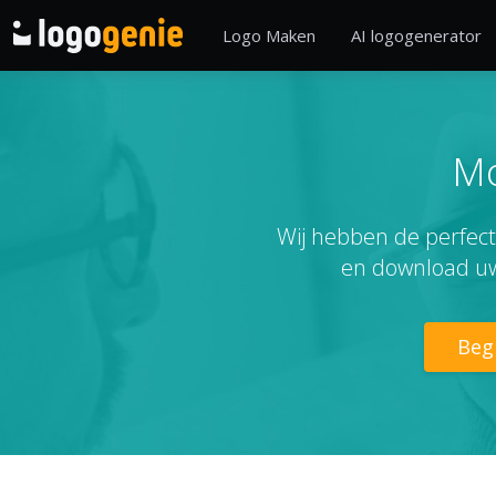
Logo Maken
AI logogenerator
Mo
Wij hebben de perfect
en download uw
Beg