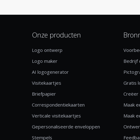
Onze producten
Bron
Logo ontwerp
Voorbee
Logo maker
Bedrijf
AI logogenerator
Pictog
Visitekaartjes
Gratis 
Briefpapier
Creëer 
Correspondentiekaarten
Maak ee
Verticale visitekaartjes
Maak ee
Gepersonaliseerde enveloppen
Ontwerp
Stempels
Feedbac