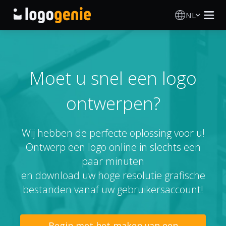
NL
Logo Maken
AI logogenerator
Moet u snel een logo
ontwerpen?
Logo-ideeën
Gedrukte producten
Wij hebben de perfecte oplossing voor u!
Ontwerp een logo online in slechts een
Over
paar minuten
en download uw hoge resolutie grafische
Blog
bestanden vanaf uw gebruikersaccount!
INLOGGEN
Begin met het maken van een