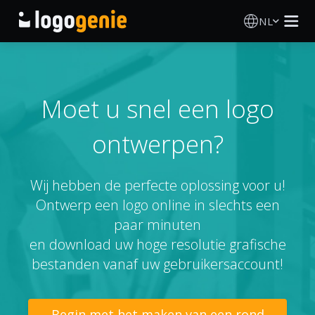
NL
Logo Maken
AI logogenerator
Moet u snel een logo
ontwerpen?
Logo-ideeën
Gedrukte producten
Wij hebben de perfecte oplossing voor u!
Ontwerp een logo online in slechts een
Over
paar minuten
en download uw hoge resolutie grafische
Blog
bestanden vanaf uw gebruikersaccount!
INLOGGEN
Begin met het maken van een rond