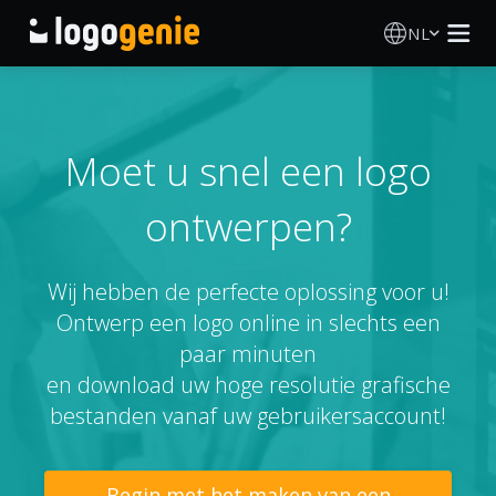
NL
Logo Maken
AI logogenerator
Moet u snel een logo
ontwerpen?
Logo-ideeën
Gedrukte producten
Wij hebben de perfecte oplossing voor u!
Ontwerp een logo online in slechts een
Over
paar minuten
en download uw hoge resolutie grafische
Blog
bestanden vanaf uw gebruikersaccount!
INLOGGEN
Begin met het maken van een