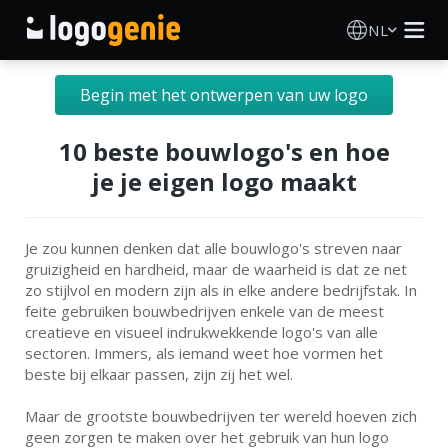
NL
Logo Maken
Begin met het ontwerpen van uw logo
AI logogenerator
10 beste bouwlogo's en hoe
je je eigen logo maakt
Logo-ideeën
Je zou kunnen denken dat alle bouwlogo's streven naar
Gedrukte producten
gruizigheid en hardheid, maar de waarheid is dat ze net
zo stijlvol en modern zijn als in elke andere bedrijfstak. In
Over
feite gebruiken bouwbedrijven enkele van de meest
creatieve en visueel indrukwekkende logo's van alle
sectoren. Immers, als iemand weet hoe vormen het
Blog
beste bij elkaar passen, zijn zij het wel.
Maar de grootste bouwbedrijven ter wereld hoeven zich
INLOGGEN
geen zorgen te maken over het gebruik van hun logo