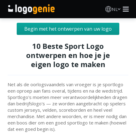
NL
Logo Maken
Begin met het ontwerpen van uw logo
AI logogenerator
10 Beste Sport Logo
ontwerpen en hoe je je
Logo-ideeën
eigen logo te maken
Gedrukte producten
Net als de oorlogsvaandels van vroeger is je sportlogo
een oproep aan fans overal, tijdens en na de wedstrijd.
Over
Sportlogo's moeten meer verantwoordelijkheden dragen
dan bedrijfslogo's — ze worden aangebracht op spelers
Blog
custom jerseys, velden, scoreborden en heel veel
merchandise. Met andere woorden, er is meer nodig dan
een boos dier om een goed sportlogo te maken (hoewel
dat een goed begin is).
INLOGGEN