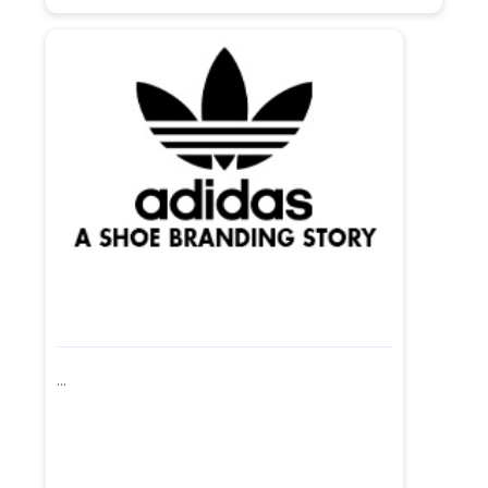
evolueerde, net als zijn logo's (ja, meer dan één).
En als je je ooit afvraagt hoe het in de loop der
tijd is veranderd, bekijk dan dit artikel. Laten we
ontdekken hoe het logo is...
...