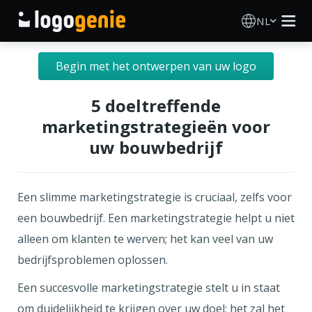
NL
Logo Maken
Begin met het ontwerpen van uw logo
AI logogenerator
5 doeltreffende
marketingstrategieën voor
Logo-ideeën
uw bouwbedrijf
Gedrukte producten
Een slimme marketingstrategie is cruciaal, zelfs voor
Over
een bouwbedrijf. Een marketingstrategie helpt u niet
alleen om klanten te werven; het kan veel van uw
Blog
bedrijfsproblemen oplossen.
Een succesvolle marketingstrategie stelt u in staat
INLOGGEN
om duidelijkheid te krijgen over uw doel; het zal het