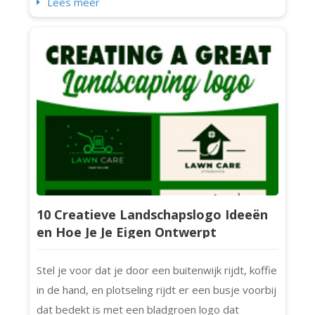
Lees meer
lettermark-logo's en de top 10 meest
herkenbare lettermark-logo's ter wereld (inclusief
Chanel, IBM en NASA). Laten we beginnen. Wat Is
een Lettermark Logo? Laten we eerst de basis
be...
10 Creatieve Landschapslogo Ideeën
en Hoe Je Je Eigen Ontwerpt
Stel je voor dat je door een buitenwijk rijdt, koffie
in de hand, en plotseling rijdt er een busje voorbij
dat bedekt is met een bladgroen logo dat