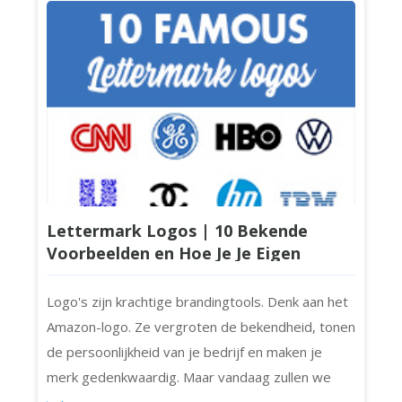
slogan nodig. Soms maakt een tagline de
boodschap alleen maar verwarrend of drukt het
het ontwerp samen. Als je een mer...
Lettermark Logos | 10 Bekende
Voorbeelden en Hoe Je Je Eigen
Ontwerpt Voor Jouw Bedrijf
Logo's zijn krachtige brandingtools. Denk aan het
Amazon-logo. Ze vergroten de bekendheid, tonen
de persoonlijkheid van je bedrijf en maken je
merk gedenkwaardig. Maar vandaag zullen we
ons richten op de tijdloze, schone en beknopte