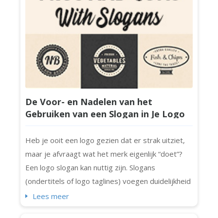
De Voor- en Nadelen van het
Gebruiken van een Slogan in Je Logo
Heb je ooit een logo gezien dat er strak uitziet,
maar je afvraagt wat het merk eigenlijk “doet”?
Een logo slogan kan nuttig zijn. Slogans
(ondertitels of logo taglines) voegen duidelijkheid
en persoonlijkheid (en een beetje extra punch)
Lees meer
toe aan logo's. Niet elk logo heeft echter een