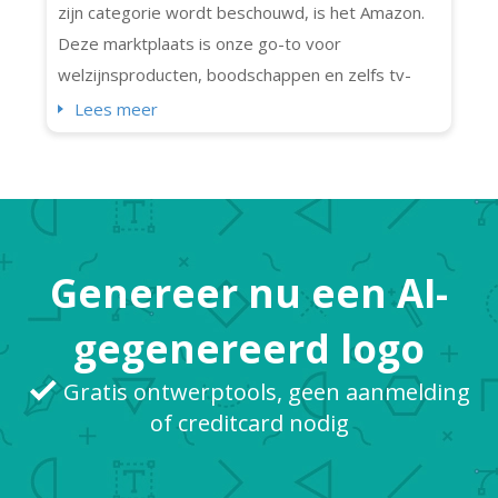
zijn categorie wordt beschouwd, is het Amazon.
Deze marktplaats is onze go-to voor
welzijnsproducten, boodschappen en zelfs tv-
shows! Het is het merk waar miljoenen
Lees meer
consumenten op vertrouwen. Wist je dat het
dagelijks 1,6 miljoen pakketten verstuurt? We
kunnen hier ook virtueel (en letterlijk) alles kopen
wat we nodig hebben. Dankzij het Amazon-logo,
dat wereldw...
Genereer nu een AI-
gegenereerd logo
Gratis ontwerptools, geen aanmelding
of creditcard nodig