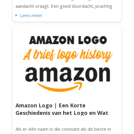
aandacht vraagt. Een goed doordacht, prachtig
vormgegeven landscaping logo kan een echte
Lees meer
blikvanger zijn. Het is meer dan decoratie. Het is
een visuele handdruk met elke potentiële klant in
de buurt. Het maakt niet uit of je een tuinexpert
bent of een volledig team va...
Amazon Logo | Een Korte
Geschiedenis van het Logo en Wat
Maakt Het Zo Speciaal?
Als er één naam is die constant als de beste in