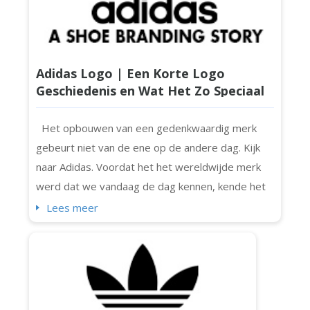
Adidas Logo | Een Korte Logo
Geschiedenis en Wat Het Zo Speciaal
Maakt
Het opbouwen van een gedenkwaardig merk
gebeurt niet van de ene op de andere dag. Kijk
naar Adidas. Voordat het het wereldwijde merk
werd dat we vandaag de dag kennen, kende het
bescheiden begin en een kleurrijk verhaal. Adidas
Lees meer
evolueerde, net als zijn logo's (ja, meer dan één).
En als je je ooit afvraagt hoe het in de loop der
tijd is veranderd, bekijk dan dit artikel. Laten we
ontdekken hoe het logo is...