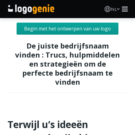
NL
Logo Maken
Begin met het ontwerpen van uw logo
AI logogenerator
De juiste bedrijfsnaam
vinden : Trucs, hulpmiddelen
Logo-ideeën
en strategieën om de
perfecte bedrijfsnaam te
Gedrukte producten
vinden
Over
Blog
Terwijl u’s ideeën
INLOGGEN