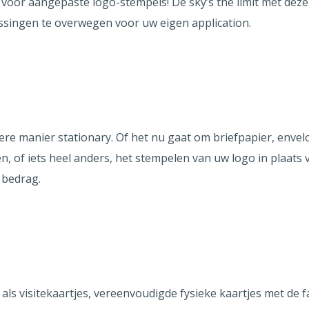
n voor aangepaste logo-stempels! De sky’s the limit met deze
singen te overwegen voor uw eigen application.
dere manier stationary. Of het nu gaat om briefpapier, enve
n, of iets heel anders, het stempelen van uw logo in plaats
 bedrag.
t als visitekaartjes, vereenvoudigde fysieke kaartjes met de f