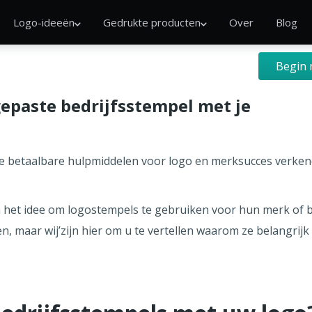
Logo-ideeën
Gedrukte producten
Over
Blog
Begin 
epaste bedrijfsstempel met je
e betaalbare hulpmiddelen voor logo en merksucces verke
n het idee om logostempels te gebruiken voor hun merk of b
en, maar wij’zijn hier om u te vertellen waarom ze belangrij