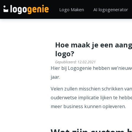
Logo Maken
AI logogenerator
Hoe maak je een aang
logo?
Gepubliceerd:
12.02.2021
Hier bij Logogenie hebben we’nieuw
jaar.
Velen zullen misschien schrikken va
ouderwetse implicatie lijken te hebb
meer business kunnen opleveren.