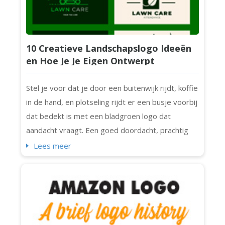
10 Creatieve Landschapslogo Ideeën
en Hoe Je Je Eigen Ontwerpt
Stel je voor dat je door een buitenwijk rijdt, koffie
in de hand, en plotseling rijdt er een busje voorbij
dat bedekt is met een bladgroen logo dat
aandacht vraagt. Een goed doordacht, prachtig
vormgegeven landscaping logo kan een echte
Lees meer
blikvanger zijn. Het is meer dan decoratie. Het is
een visuele handdruk met elke potentiële klant in
de buurt. Het maakt niet uit of je een tuinexpert
bent of een volledig team va...