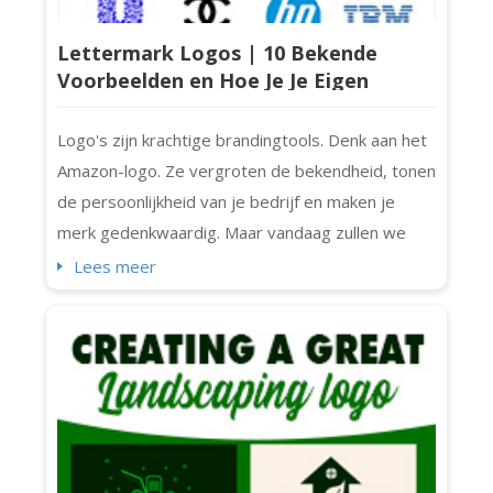
Lettermark Logos | 10 Bekende
Voorbeelden en Hoe Je Je Eigen
Ontwerpt Voor Jouw Bedrijf
Logo's zijn krachtige brandingtools. Denk aan het
Amazon-logo. Ze vergroten de bekendheid, tonen
de persoonlijkheid van je bedrijf en maken je
merk gedenkwaardig. Maar vandaag zullen we
ons richten op de tijdloze, schone en beknopte
Lees meer
lettermark-logo's en de top 10 meest
herkenbare lettermark-logo's ter wereld (inclusief
Chanel, IBM en NASA). Laten we beginnen. Wat Is
een Lettermark Logo? Laten we eerst de basis
be...