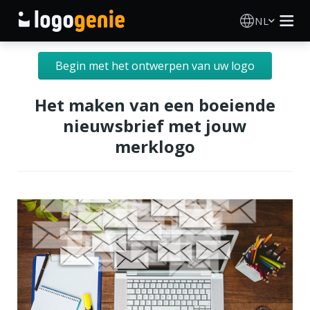
NL
Logo Maken
Begin met het ontwerpen van uw logo
AI logogenerator
Het maken van een boeiende
nieuwsbrief met jouw
Logo-ideeën
merklogo
Gedrukte producten
Over
Blog
INLOGGEN