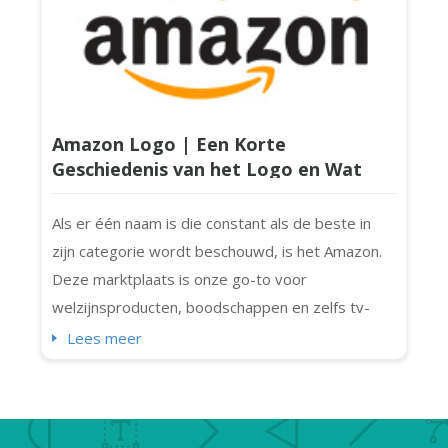
Amazon Logo | Een Korte
Geschiedenis van het Logo en Wat
Maakt Het Zo Speciaal?
Als er één naam is die constant als de beste in
zijn categorie wordt beschouwd, is het Amazon.
Deze marktplaats is onze go-to voor
welzijnsproducten, boodschappen en zelfs tv-
shows! Het is het merk waar miljoenen
Lees meer
consumenten op vertrouwen. Wist je dat het
dagelijks 1,6 miljoen pakketten verstuurt? We
kunnen hier ook virtueel (en letterlijk) alles kopen
wat we nodig hebben. Dankzij het Amazon-logo,