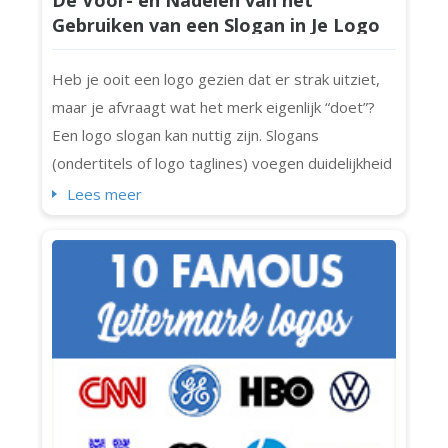
De Voor- en Nadelen van het
Gebruiken van een Slogan in Je Logo
Heb je ooit een logo gezien dat er strak uitziet,
maar je afvraagt wat het merk eigenlijk “doet”?
Een logo slogan kan nuttig zijn. Slogans
(ondertitels of logo taglines) voegen duidelijkheid
en persoonlijkheid (en een beetje extra punch)
Lees meer
toe aan logo's. Niet elk logo heeft echter een
slogan nodig. Soms maakt een tagline de
boodschap alleen maar verwarrend of drukt het
het ontwerp samen. Als je een mer...