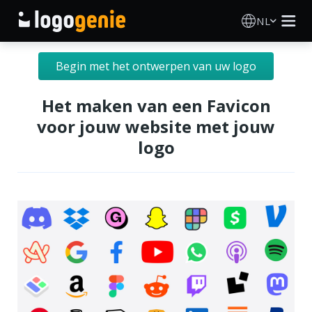
NL
Logo Maken
Begin met het ontwerpen van uw logo
AI logogenerator
Het maken van een Favicon
voor jouw website met jouw
Logo-ideeën
logo
Gedrukte producten
Over
Blog
INLOGGEN