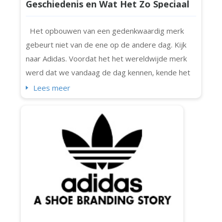
Geschiedenis en Wat Het Zo Speciaal
Maakt
Het opbouwen van een gedenkwaardig merk
gebeurt niet van de ene op de andere dag. Kijk
naar Adidas. Voordat het het wereldwijde merk
werd dat we vandaag de dag kennen, kende het
bescheiden begin en een kleurrijk verhaal. Adidas
Lees meer
evolueerde, net als zijn logo's (ja, meer dan één).
En als je je ooit afvraagt hoe het in de loop der
tijd is veranderd, bekijk dan dit artikel. Laten we
ontdekken hoe het logo is...