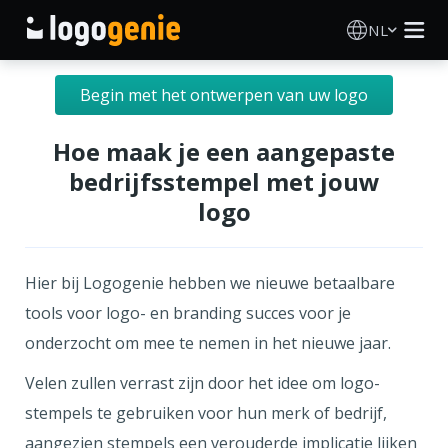
NL
Logo Maken
Begin met het ontwerpen van uw logo
AI logogenerator
Hoe maak je een aangepaste
bedrijfsstempel met jouw
Logo-ideeën
logo
Gedrukte producten
Hier bij Logogenie hebben we nieuwe betaalbare
Over
tools voor logo- en branding succes voor je
onderzocht om mee te nemen in het nieuwe jaar.
Blog
Velen zullen verrast zijn door het idee om logo-
stempels te gebruiken voor hun merk of bedrijf,
INLOGGEN
aangezien stempels een verouderde implicatie lijken