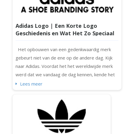
Adidas Logo | Een Korte Logo
Geschiedenis en Wat Het Zo Speciaal
Maakt
Het opbouwen van een gedenkwaardig merk
gebeurt niet van de ene op de andere dag. Kijk
naar Adidas. Voordat het het wereldwijde merk
werd dat we vandaag de dag kennen, kende het
bescheiden begin en een kleurrijk verhaal. Adidas
Lees meer
evolueerde, net als zijn logo's (ja, meer dan één).
En als je je ooit afvraagt hoe het in de loop der
tijd is veranderd, bekijk dan dit artikel. Laten we
ontdekken hoe het logo is...