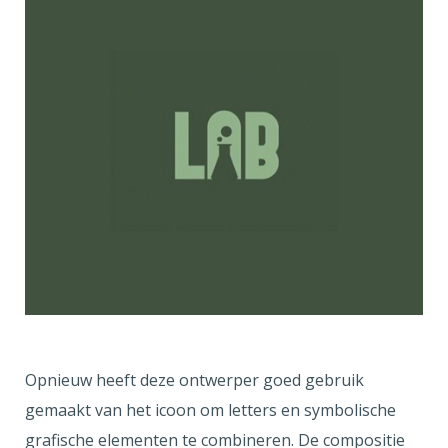
Opnieuw heeft deze ontwerper goed gebruik
gemaakt van het icoon om letters en symbolische
grafische elementen te combineren. De compositie