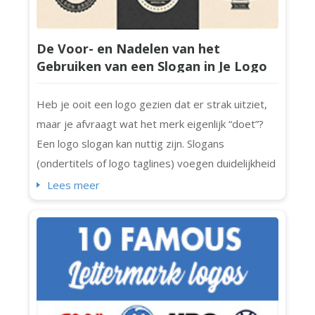
De Voor- en Nadelen van het
Gebruiken van een Slogan in Je Logo
Heb je ooit een logo gezien dat er strak uitziet,
maar je afvraagt wat het merk eigenlijk “doet”?
Een logo slogan kan nuttig zijn. Slogans
(ondertitels of logo taglines) voegen duidelijkheid
en persoonlijkheid (en een beetje extra punch)
Lees meer
toe aan logo's. Niet elk logo heeft echter een
slogan nodig. Soms maakt een tagline de
boodschap alleen maar verwarrend of drukt het
het ontwerp samen. Als je een mer...