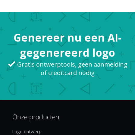
dagelijks 1,6 miljoen pakketten verstuurt? We
kunnen hier ook virtueel (en letterlijk) alles kopen
wat we nodig hebben. Dankzij het Amazon-logo,
dat wereldw...
Genereer nu een AI-
gegenereerd logo
Gratis ontwerptools, geen aanmelding
of creditcard nodig
Onze producten
Logo ontwerp