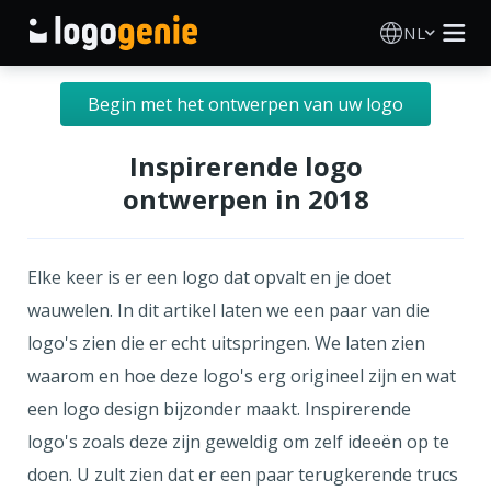
NL
Logo Maken
Begin met het ontwerpen van uw logo
AI logogenerator
Inspirerende logo
ontwerpen in 2018
Logo-ideeën
Gedrukte producten
Elke keer is er een logo dat opvalt en je doet
wauwelen. In dit artikel laten we een paar van die
Over
logo's zien die er echt uitspringen. We laten zien
waarom en hoe deze logo's erg origineel zijn en wat
Blog
een logo design bijzonder maakt. Inspirerende
logo's zoals deze zijn geweldig om zelf ideeën op te
doen. U zult zien dat er een paar terugkerende trucs
INLOGGEN