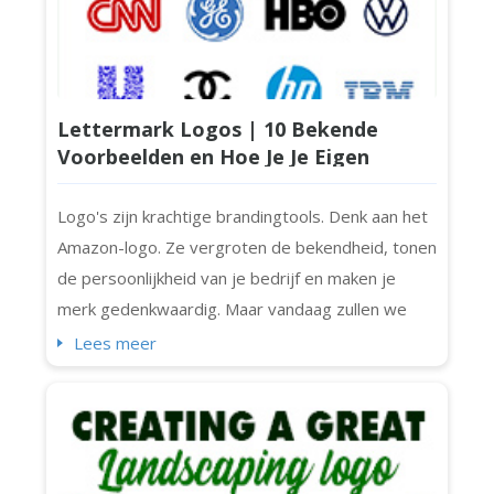
Lettermark Logos | 10 Bekende
Voorbeelden en Hoe Je Je Eigen
Ontwerpt Voor Jouw Bedrijf
Logo's zijn krachtige brandingtools. Denk aan het
Amazon-logo. Ze vergroten de bekendheid, tonen
de persoonlijkheid van je bedrijf en maken je
merk gedenkwaardig. Maar vandaag zullen we
ons richten op de tijdloze, schone en beknopte
Lees meer
lettermark-logo's en de top 10 meest
herkenbare lettermark-logo's ter wereld (inclusief
Chanel, IBM en NASA). Laten we beginnen. Wat Is
een Lettermark Logo? Laten we eerst de basis