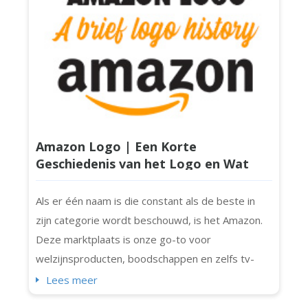
bent of een volledig team va...
Amazon Logo | Een Korte
Geschiedenis van het Logo en Wat
Maakt Het Zo Speciaal?
Als er één naam is die constant als de beste in
zijn categorie wordt beschouwd, is het Amazon.
Deze marktplaats is onze go-to voor
welzijnsproducten, boodschappen en zelfs tv-
shows! Het is het merk waar miljoenen
Lees meer
consumenten op vertrouwen. Wist je dat het