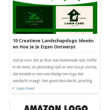
be...
10 Creatieve Landschapslogo Ideeën
en Hoe Je Je Eigen Ontwerpt
Stel je voor dat je door een buitenwijk rijdt, koffie
in de hand, en plotseling rijdt er een busje voorbij
dat bedekt is met een bladgroen logo dat
aandacht vraagt. Een goed doordacht, prachtig
vormgegeven landscaping logo kan een echte
Lees meer
blikvanger zijn. Het is meer dan decoratie. Het is
een visuele handdruk met elke potentiële klant in
de buurt. Het maakt niet uit of je een tuinexpert