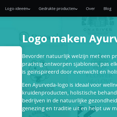
Logo-ideeën
Gedrukte producten
Over
Blog
Logo maken Ayur
Bevorder natuurlijk welzijn met een p
prachtig ontworpen sjablonen, pas elk
is geïnspireerd door evenwicht en holi
Een Ayurveda-logo is ideaal voor well
kruidenproducten, holistische behande
bedrijven in de natuurlijke gezondheid
genezing en traditie uit en helpt uw 