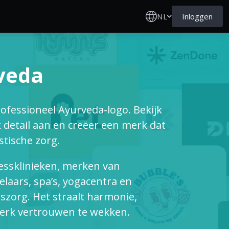
NL
Inloggen
veda
rofessioneel Ayurveda-logo. Bekijk
 detail aan en creëer een merk dat
stische zorg.
nessklinieken, merken van
laars, spa’s, yogacentra en
szorg. Het straalt harmonie,
merk vertrouwen te wekken.