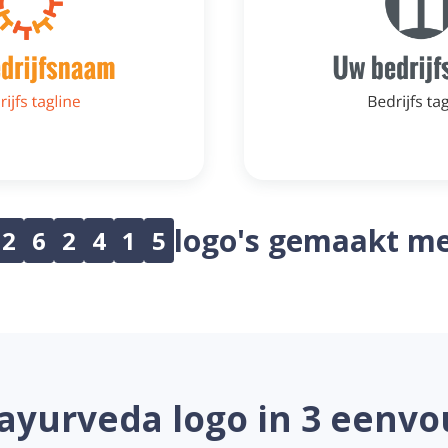
logo's gemaakt me
2
6
2
4
1
5
ayurveda logo in 3 eenvo