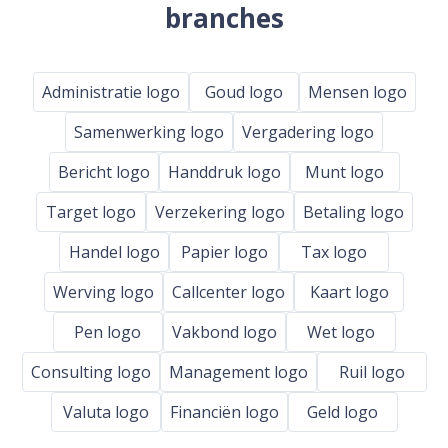
branches
Administratie logo
Goud logo
Mensen logo
Samenwerking logo
Vergadering logo
Bericht logo
Handdruk logo
Munt logo
Target logo
Verzekering logo
Betaling logo
Handel logo
Papier logo
Tax logo
Werving logo
Callcenter logo
Kaart logo
Pen logo
Vakbond logo
Wet logo
Consulting logo
Management logo
Ruil logo
Valuta logo
Financiën logo
Geld logo