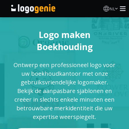
NL
Logo Maken
Logo maken
AI logogenerator
Boekhouding
Logo-ideeën
Ontwerp een professioneel logo voor
Gedrukte producten
uw boekhoudkantoor met onze
gebruiksvriendelijke logomaker.
Over
Bekijk de aanpasbare sjablonen en
creëer in slechts enkele minuten een
Blog
betrouwbare merkidentiteit die uw
expertise weerspiegelt.
INLOGGEN