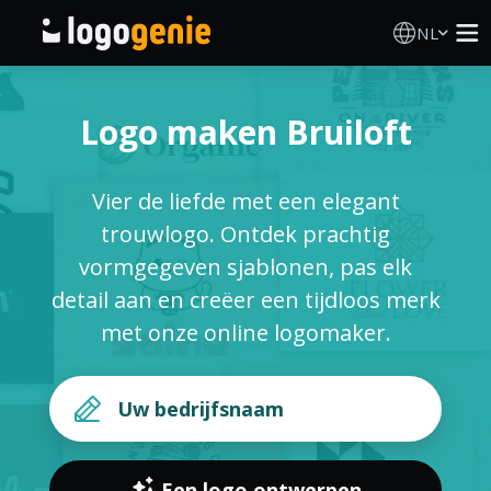
NL
Logo Maken
Logo maken Bruiloft
AI logogenerator
Vier de liefde met een elegant
Logo-ideeën
trouwlogo. Ontdek prachtig
vormgegeven sjablonen, pas elk
Gedrukte producten
detail aan en creëer een tijdloos merk
met onze online logomaker.
Over
Blog
INLOGGEN
Een logo ontwerpen