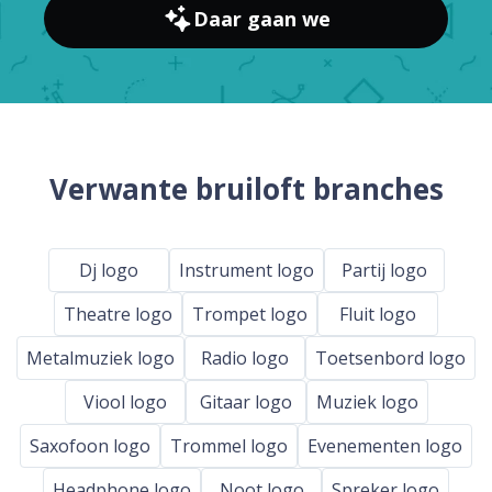
Daar gaan we
Verwante bruiloft branches
Dj logo
Instrument logo
Partij logo
Theatre logo
Trompet logo
Fluit logo
Metalmuziek logo
Radio logo
Toetsenbord logo
Viool logo
Gitaar logo
Muziek logo
Saxofoon logo
Trommel logo
Evenementen logo
Headphone logo
Noot logo
Spreker logo