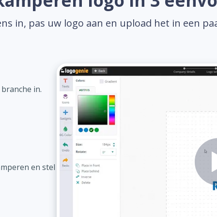
amperen logo in 3 eenv
ns in, pas uw logo aan en upload het in een pa
 branche in.
amperen en stel