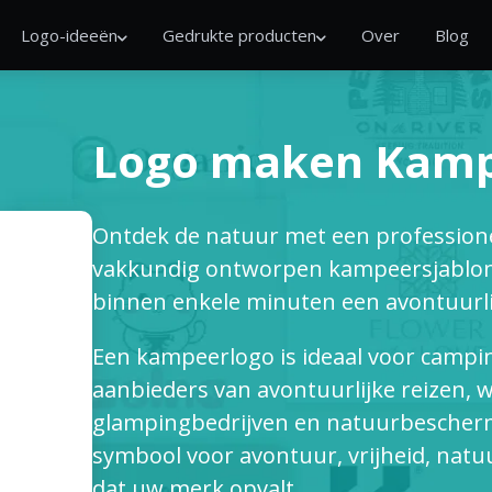
Logo-ideeën
Gedrukte producten
Over
Blog
Logo maken Kam
Ontdek de natuur met een professione
vakkundig ontworpen kampeersjablonen
binnen enkele minuten een avontuurli
Een kampeerlogo is ideaal voor campi
aanbieders van avontuurlijke reizen, 
glampingbedrijven en natuurbescherm
symbool voor avontuur, vrijheid, natu
dat uw merk opvalt.