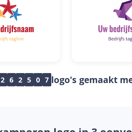
logo's gemaakt me
2
6
2
5
0
7