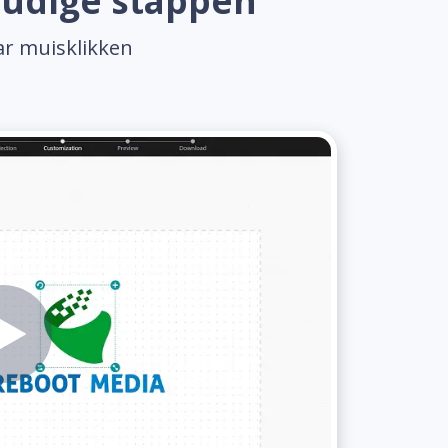
oudige stappen
ar muisklikken