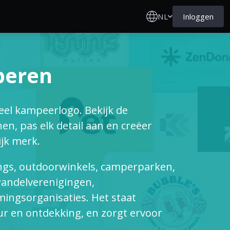
NL
Inloggen
peren
el kampeerlogo. Bekijk de
, pas elk detail aan en creëer
jk merk.
ngs, outdoorwinkels, camperparken,
wandelverenigingen,
ingsorganisaties. Het staat
ur en ontdekking, en zorgt ervoor