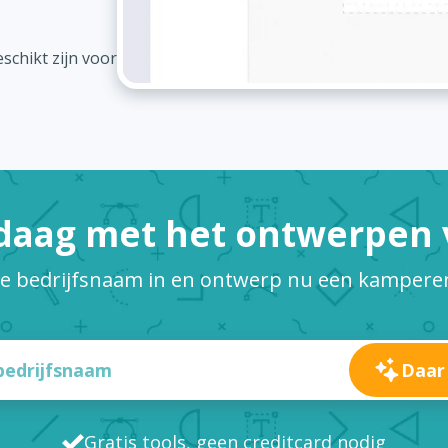
schikt zijn voor
daag met het ontwerpen v
je bedrijfsnaam in en ontwerp nu een kampere
Daar
Gratis tools, geen creditcard nodig