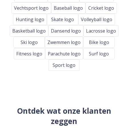
Vechtsport logo
Baseball logo
Cricket logo
Hunting logo
Skate logo
Volleyball logo
Basketball logo
Dansend logo
Lacrosse logo
Ski logo
Zwemmen logo
Bike logo
Fitness logo
Parachute logo
Surf logo
Sport logo
Ontdek wat onze klanten
zeggen