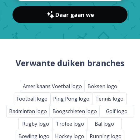
Daar gaan we
Verwante duiken branches
Amerikaans Voetbal logo
Boksen logo
Football logo
Ping Pong logo
Tennis logo
Badminton logo
Boogschieten logo
Golf logo
Rugby logo
Trofee logo
Bal logo
Bowling logo
Hockey logo
Running logo