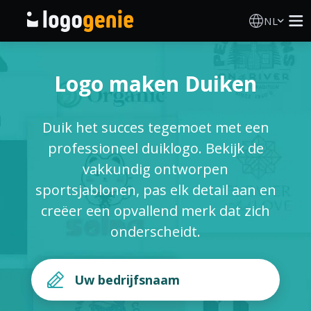
NL
Logo Maken
Logo maken Duiken
AI logogenerator
Duik het succes tegemoet met een
Logo-ideeën
professioneel duiklogo. Bekijk de
vakkundig ontworpen
Gedrukte producten
sportsjablonen, pas elk detail aan en
creëer een opvallend merk dat zich
Over
onderscheidt.
Blog
INLOGGEN