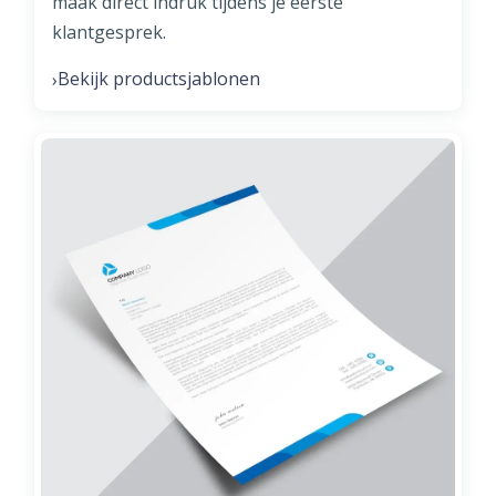
maak direct indruk tijdens je eerste
klantgesprek.
Bekijk productsjablonen
›