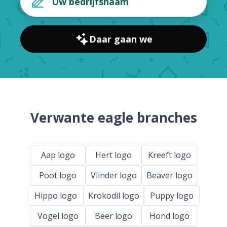
Daar gaan we
Verwante eagle branches
Aap logo
Hert logo
Kreeft logo
Poot logo
Vlinder logo
Beaver logo
Hippo logo
Krokodil logo
Puppy logo
Vogel logo
Beer logo
Hond logo