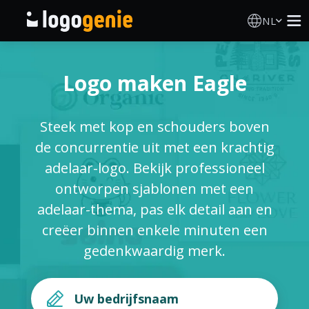
NL
Logo Maken
Logo maken Eagle
AI logogenerator
Steek met kop en schouders boven
Logo-ideeën
de concurrentie uit met een krachtig
adelaar-logo. Bekijk professioneel
Gedrukte producten
ontworpen sjablonen met een
adelaar-thema, pas elk detail aan en
Over
creëer binnen enkele minuten een
gedenkwaardig merk.
Blog
INLOGGEN