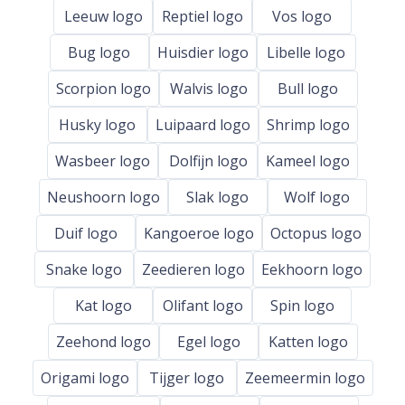
Leeuw logo
Reptiel logo
Vos logo
Bug logo
Huisdier logo
Libelle logo
Scorpion logo
Walvis logo
Bull logo
Husky logo
Luipaard logo
Shrimp logo
Wasbeer logo
Dolfijn logo
Kameel logo
Neushoorn logo
Slak logo
Wolf logo
Duif logo
Kangoeroe logo
Octopus logo
Snake logo
Zeedieren logo
Eekhoorn logo
Kat logo
Olifant logo
Spin logo
Zeehond logo
Egel logo
Katten logo
Origami logo
Tijger logo
Zeemeermin logo