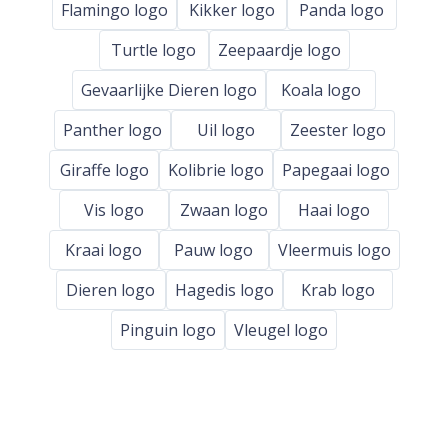
Flamingo logo
Kikker logo
Panda logo
Turtle logo
Zeepaardje logo
Gevaarlijke Dieren logo
Koala logo
Panther logo
Uil logo
Zeester logo
Giraffe logo
Kolibrie logo
Papegaai logo
Vis logo
Zwaan logo
Haai logo
Kraai logo
Pauw logo
Vleermuis logo
Dieren logo
Hagedis logo
Krab logo
Pinguin logo
Vleugel logo