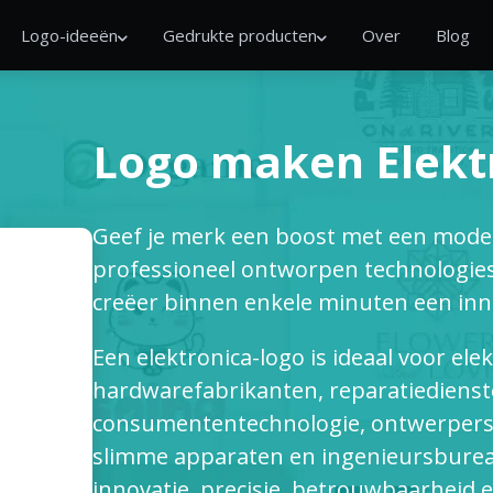
Logo-ideeën
Gedrukte producten
Over
Blog
Logo maken Elekt
Geef je merk een boost met een modern
professioneel ontworpen technologiesj
creëer binnen enkele minuten een innov
Een elektronica-logo is ideaal voor ele
hardwarefabrikanten, reparatiediens
consumententechnologie, ontwerpers v
slimme apparaten en ingenieursburea
innovatie, precisie, betrouwbaarheid 