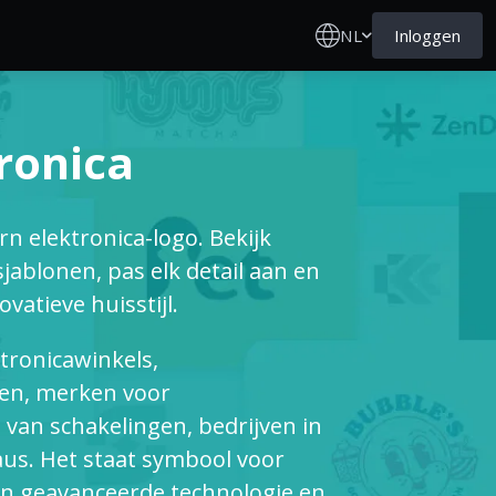
NL
Inloggen
ronica
 elektronica-logo. Bekijk
ablonen, pas elk detail aan en
atieve huisstijl.
ktronicawinkels,
ten, merken voor
an schakelingen, bedrijven in
us. Het staat symbool voor
en geavanceerde technologie en