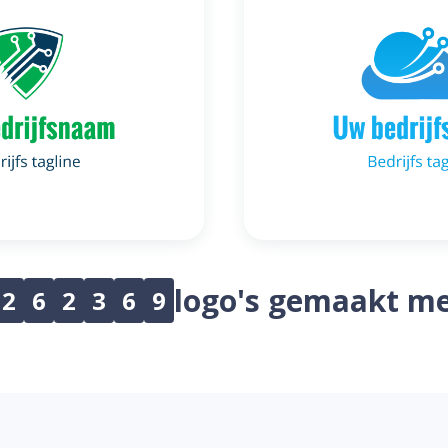
logo's gemaakt me
2
6
2
3
6
9