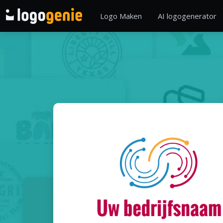
Logo Maken
AI logogenerator