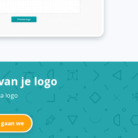
an je logo
a logo
 gaan we