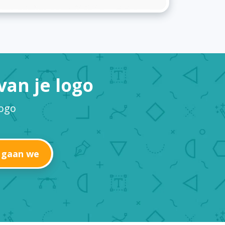
an je logo
logo
 gaan we