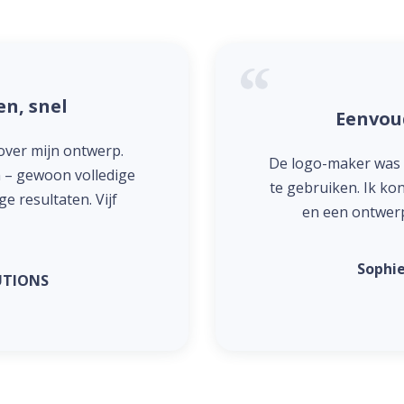
en, snel
Eenvoud
over mijn ontwerp.
De logo-maker was v
n – gewoon volledige
te gebruiken. Ik ko
 resultaten. Vijf
en een ontwerp
Sophie
UTIONS