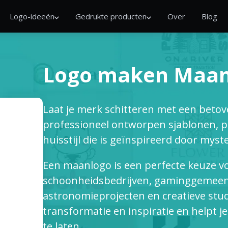
Logo-ideeën
Gedrukte producten
Over
Blog
Logo maken Maa
Laat je merk schitteren met een beto
professioneel ontworpen sjablonen, pa
huisstijl die is geïnspireerd door myst
Een maanlogo is een perfecte keuze v
schoonheidsbedrijven, gaminggemeens
astronomieprojecten en creatieve studi
transformatie en inspiratie en helpt j
te laten.