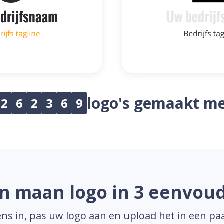
logo's gemaakt me
2
6
2
3
6
9
 maan logo in 3 eenvou
ns in, pas uw logo aan en upload het in een pa