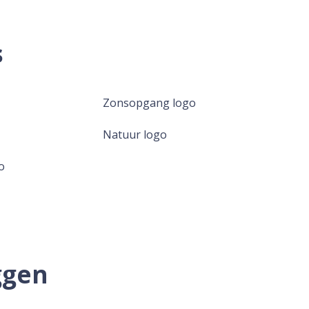
s
Zonsopgang logo
Natuur logo
o
ggen