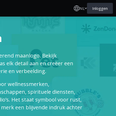
NL
Inloggen
n
verend maanlogo. Bekijk
s elk detail aan en creëer een
erie en verbeelding.
oor wellnessmerken,
chappen, spirituele diensten,
o’s. Het staat symbool voor rust,
e merk een blijvende indruk achter