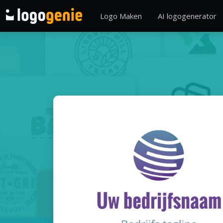
Logo Maken
AI logogenerator