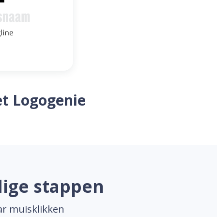
t Logogenie
dige stappen
ar muisklikken